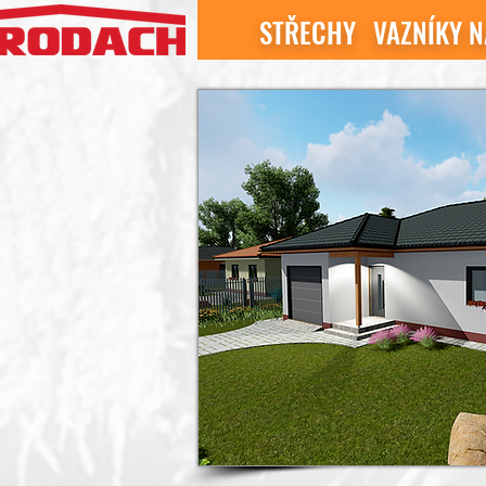
STŘECHY
VAZNÍKY N