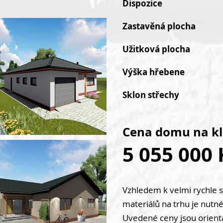
Dispozi
Zastavěná plo
Užitková ploc
Výška hřeben
Sklon střec
Cena domu na kl
5 055
000 
Vzhledem k velmi rychle 
materiálů na trhu je nutné
Uvedené ceny jsou orient