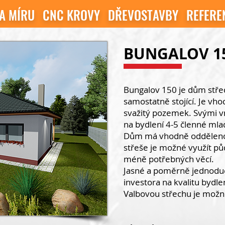
A MÍRU
CNC KROVY
DŘEVOSTAVBY
REFERE
BUNGALOV 1
Bungalov 150 je dům střed
samostatně stojící. Je vho
svažitý pozemek. Svými vn
na bydlení 4-5 členné mla
Dům má vhodně oddělenou
střeše je možné využít pů
méně potřebných věcí.
Jasné a poměrně jednoduch
investora na kvalitu bydle
Valbovou střechu je možn