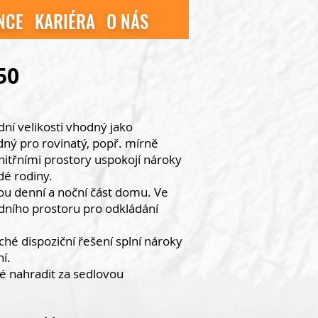
NCE
KARIÉRA
O NÁS
50
ní velikosti vhodný jako
dný pro rovinatý, popř. mírně
itřními prostory uspokojí nároky
dé rodiny.
 denní a noční část domu. Ve
dního prostoru pro odkládání
é dispoziční řešení splní nároky
ní.
é nahradit za sedlovou