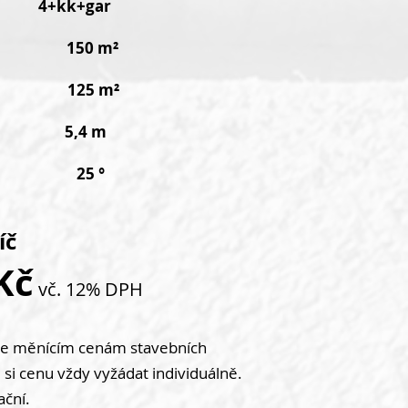
ce
4+kk+gar
cha 150 m²
ha 125 m²
e 5,4 m
hy 25 °
íč
Kč
vč.
12%
DPH
se měnícím cenám stavebních
 si cenu vždy vyžádat individuálně.
ační.