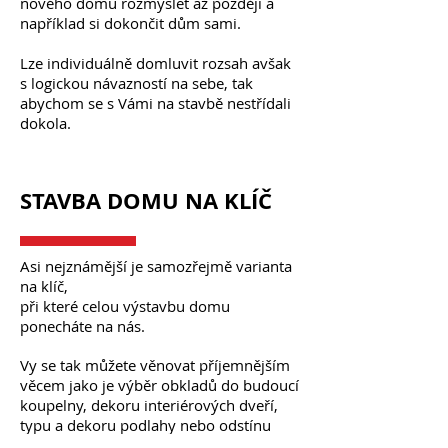
nového domu rozmyslet až později a
například si dokončit dům sami.
Lze individuálně domluvit rozsah avšak
s logickou návazností na sebe, tak
abychom se s Vámi na stavbě nestřídali
dokola.
STAVBA DOMU
NA KLÍČ
Asi nejznámější je samozřejmě varianta
na klíč,
při které celou výstavbu domu
ponecháte
na nás.
Vy se tak můžete věnovat příjemnějším
věcem jako je výběr obkladů do budoucí
koupelny, dekoru interiérových dveří,
typu a dekoru podlahy nebo odstínu
fasády a vnitřní výmalby, apod.